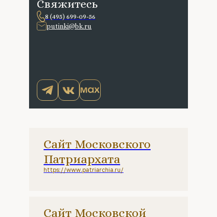
Свяжитесь
8 (495) 699-09-56
putinki@bk.ru
Сайт Московского
Патриархата
https://www.patriarchia.ru/
Сайт Московской