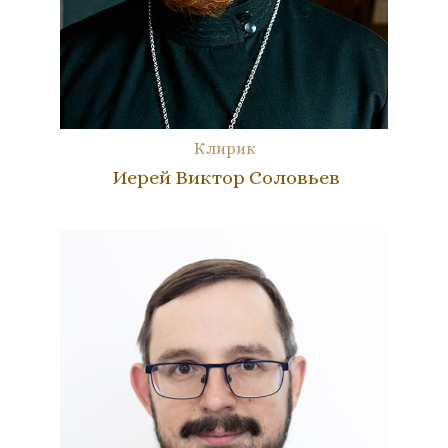
Клирик
Иерей Виктор Соловьев