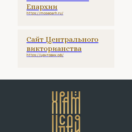
Епархии
https://moseparh.ru/
Сайт Центрального
викторианства
https://центрвик.рф/