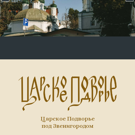
Царское Подворье
под Звенигородом