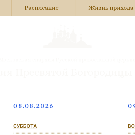
Расписание
Жизнь прихода
Московская епархия Русской православной церкв
ия Пресвятой Богородицы
08.08.2026
0
СУББОТА
ВО
..........................................................................
......