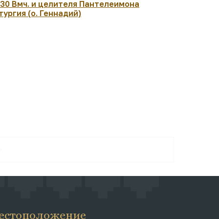
:30 Вмч. и целителя Пантелеимона
07:30 Рожд
тургия (о. Геннадий)
архиеписк
Чудотворц
Литургия. 
естоположение