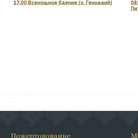
17:00 Всенощное бдение (о. Геннадий)
08
Ли
Посмотреть полное расписание богослужений
М
Пожертовование