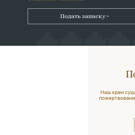
Подать записку
П
Наш храм сущ
пожертвования