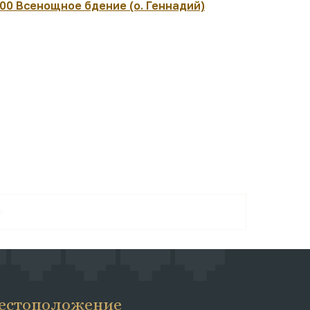
:00 Всенощное бдение (о. Геннадий)
08:30 Вмч.
Литургия (
естоположение