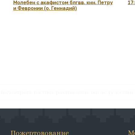
Молебен с акафистом блгвв. кнн. Петру
17
и Февронии (о. Геннадий)
Посмотреть полное расписание богослужений
М
Пожертовование