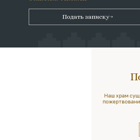
Подать записку
П
Наш храм сущ
пожертвования