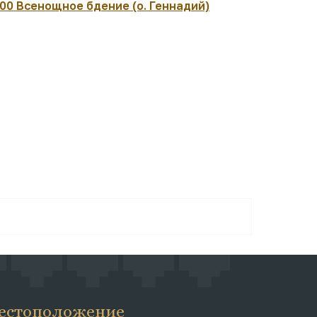
:00 Всенощное бдение (о. Геннадий)
08:30 Вмч.
Литургия (
естоположение