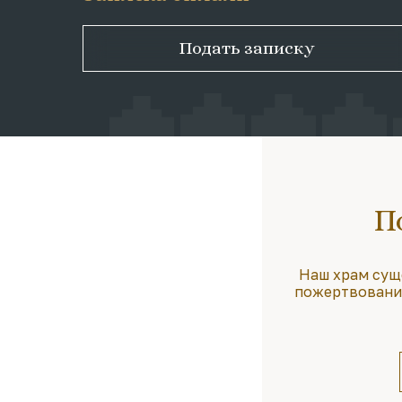
Подать записку
П
Наш храм сущ
пожертвования