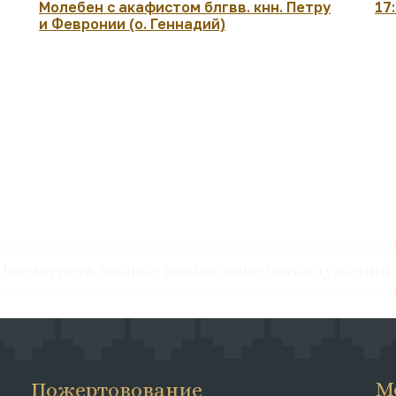
Молебен с акафистом блгвв. кнн. Петру
17
и Февронии (о. Геннадий)
Посмотреть полное расписание богослужений
М
Пожертовование