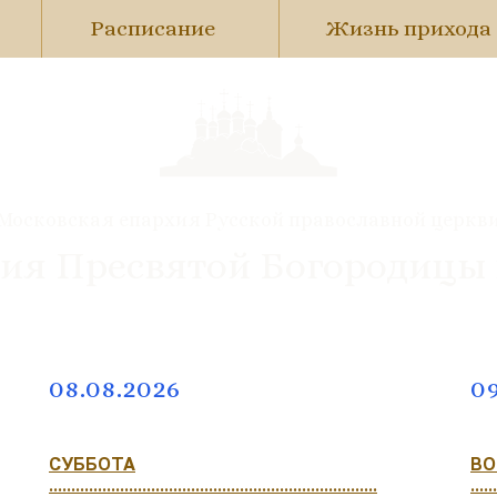
Расписание
Жизнь прихода
Московская епархия Русской православной церкв
ия Пресвятой Богородицы
08.08.2026
09
СУББОТА
ВО
..........................................................................
......