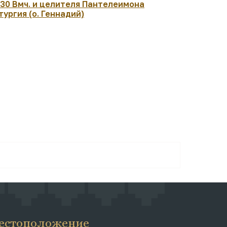
:30 Вмч. и целителя Пантелеимона
07:30 Рожд
тургия (о. Геннадий)
архиеписк
Чудотворц
Литургия. 
естоположение