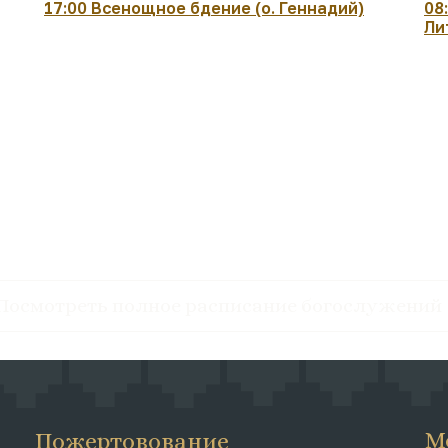
17:00 Всенощное бдение (о. Геннадий)
08
Ли
Посмотреть полное расписание богослужений
М
Пожертовование