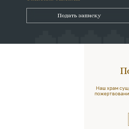
Подать записку
П
Наш храм сущ
пожертвования