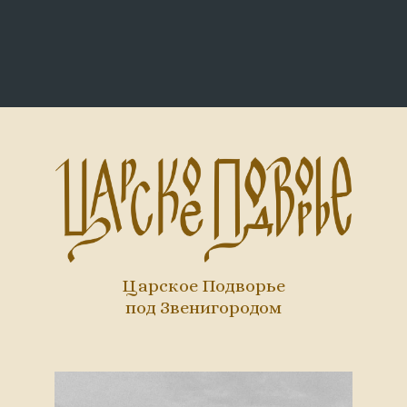
Царское Подворье
под Звенигородом