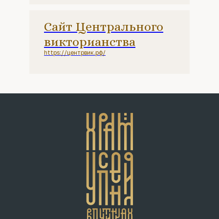
Сайт Центрального
викторианства
https://центрвик.рф/