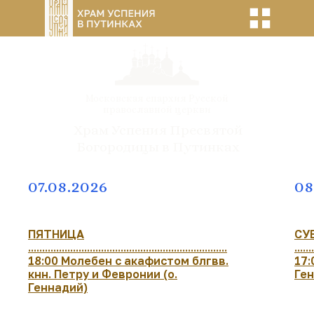
Московская епархия Русской
православной церкви
Храм Успения Пресвятой
Богородицы в Путинках
07.08.2026
08
ПЯТНИЦА
СУ
.......................................................................
.......
18:00 Молебен с акафистом блгвв.
17:
кнн. Петру и Февронии (о.
Ге
Геннадий)