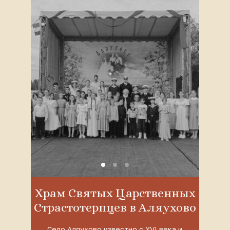
Храм Святых Царственных
Страстотерпцев в Аляухово
Село Аляухово известно с XVI века и