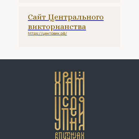
Сайт Центрального
викторианства
https://центрвик.рф/