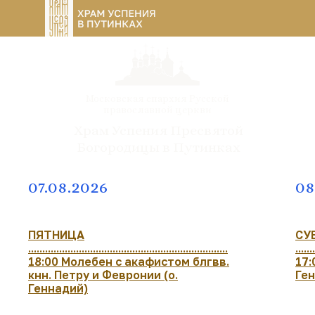
Московская епархия Русской
православной церкви
Храм Успения Пресвятой
Богородицы в Путинках
07.08.2026
08
ПЯТНИЦА
СУ
.......................................................................
.......
18:00 Молебен с акафистом блгвв.
17:
кнн. Петру и Февронии (о.
Ге
Геннадий)