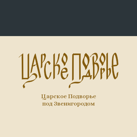
Царское Подворье
под Звенигородом