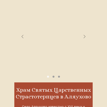
Храм Святых Царственных
Страстотерпцев в Аляухово
Село Аляухово известно с XVI века и