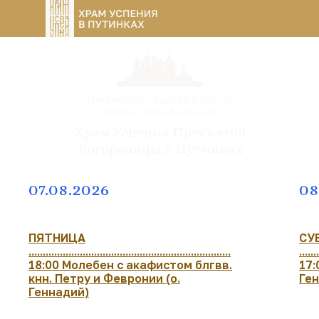
Московская епархия Русской
православной церкви
Храм Успения Пресвятой
Богородицы в Путинках
07.08.2026
08
ПЯТНИЦА
СУ
.......................................................................
.......
18:00 Молебен с акафистом блгвв.
17:
кнн. Петру и Февронии (о.
Ге
Геннадий)