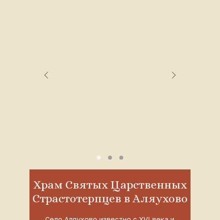
Храм Святых Царственных
Страстотерпцев в Аляухово
Село Аляухово известно с XVI века и