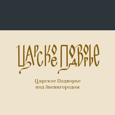
Царское Подворье
под Звенигородом