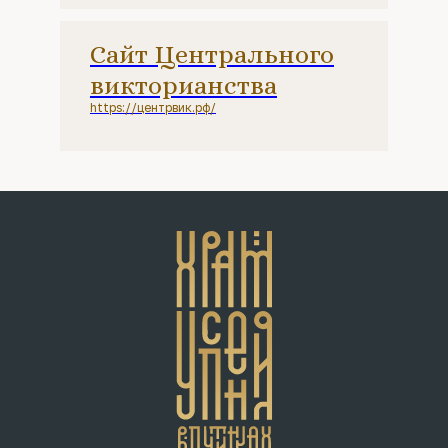
Сайт Центрального
викторианства
https://центрвик.рф/