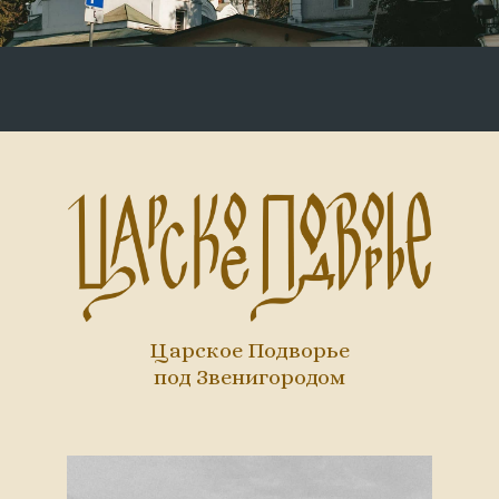
Царское Подворье
под Звенигородом