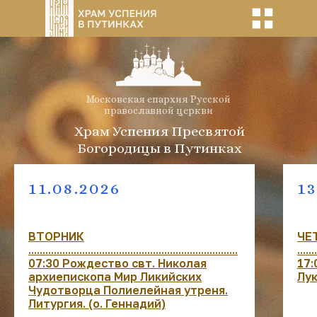
Московская епархия Русской
православной церкви
Храм Успения Пресвятой
Богородицы в Путинках
11.08.2026
13
ВТОРНИК
ЧЕ
..........................................................................
.......
07:30 Рождество свт. Николая
17:
архиепископа Мир Ликийских
Лук
Чудотворца Полиелейная утреня.
Литургия. (о. Геннадий)