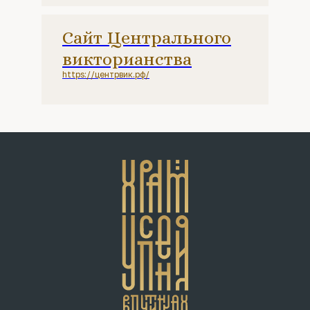
Сайт Центрального
викторианства
https://центрвик.рф/