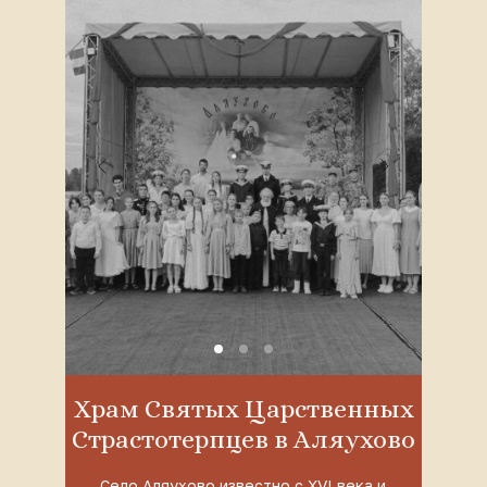
Храм Святых Царственных
Страстотерпцев в Аляухово
Село Аляухово известно с XVI века и