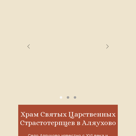
Храм Святых Царственных
Страстотерпцев в Аляухово
Село Аляухово известно с XVI века и