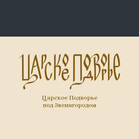
Царское Подворье
под Звенигородом