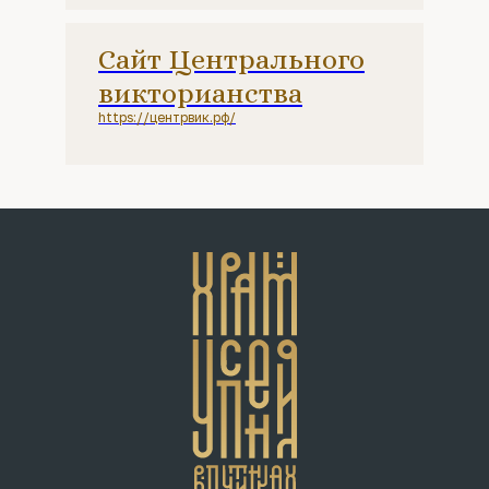
Сайт Центрального
викторианства
https://центрвик.рф/