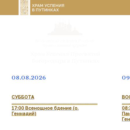
Московская епархия Русской
православной церкви
Храм Успения Пресвятой
Богородицы в Путинках
08.08.2026
09
СУББОТА
ВО
..........................................................................
.......
17:00 Всенощное бдение (о.
08:
Геннадий)
Пан
Ге