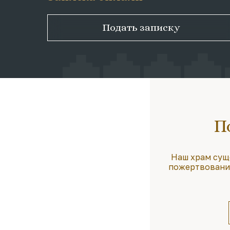
Подать записку
П
Наш храм сущ
пожертвования