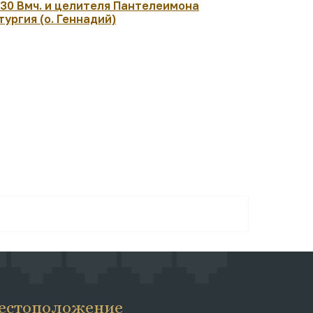
:30 Вмч. и целителя Пантелеимона
07:30 Рожд
тургия (о. Геннадий)
архиеписк
Чудотворц
Литургия. 
естоположение