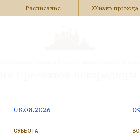
Расписание
Жизнь прихода
Московская епархия Русской православной церкв
ия Пресвятой Богородицы
08.08.2026
09
СУББОТА
ВО
..........................................................................
......