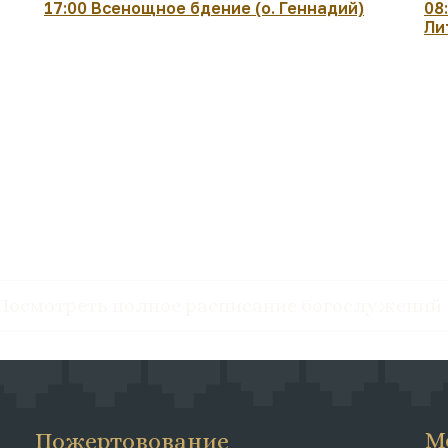
17:00 Всенощное бдение (о. Геннадий)
08
Ли
Посмотреть полное расписание богослужений
М
Пожертовование