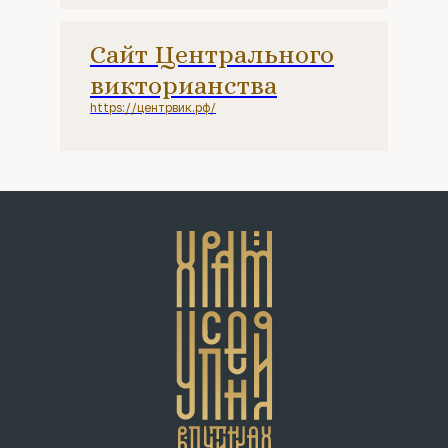
Сайт Центрального
викторианства
https://центрвик.рф/