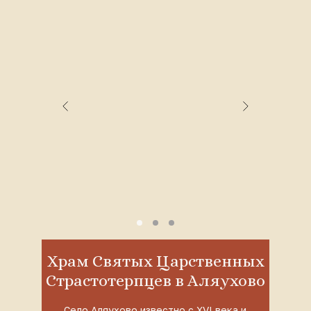
Храм Святых Царственных
Страстотерпцев в Аляухово
Село Аляухово известно с XVI века и