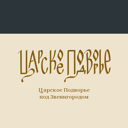
Царское Подворье
под Звенигородом