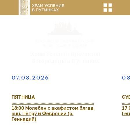
Московская епархия Русской
православной церкви
Храм Успения Пресвятой
Богородицы в Путинках
07.08.2026
08
ПЯТНИЦА
СУ
.......................................................................
.......
18:00 Молебен с акафистом блгвв.
17:
кнн. Петру и Февронии (о.
Ге
Геннадий)