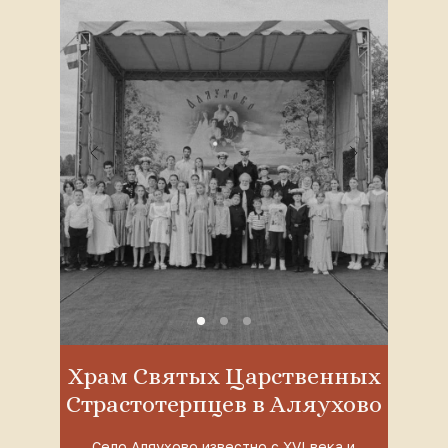
Храм Святых Царственных
Страстотерпцев в Аляухово
Село Аляухово известно с XVI века и