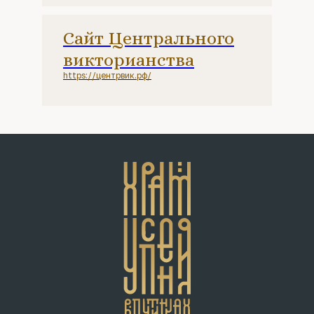
Сайт Центрального
викторианства
https://центрвик.рф/