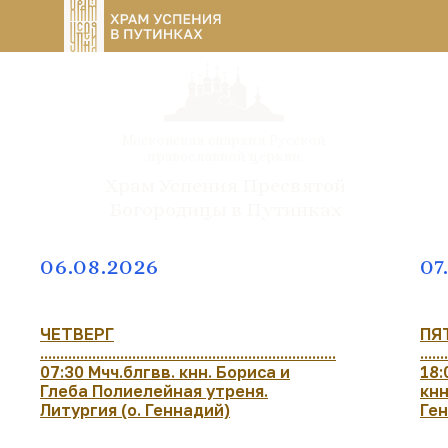
Московская епархия Русской
православной церкви
Храм Успения Пресвятой
Богородицы в Путинках
06.08.2026
07
ЧЕТВЕРГ
ПЯ
..........................................................................
......
07:30 Мчч.блгвв. кнн. Бориса и
18:
Глеба Полиелейная утреня.
кнн
Литургия (о. Геннадий)
Ге