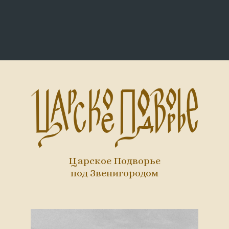
Царское Подворье
под Звенигородом