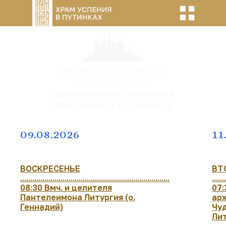
Московская епархия Русской
православной церкви
Храм Успения Пресвятой
Богородицы в Путинках
09.08.2026
11
ВОСКРЕСЕНЬЕ
ВТ
..........................................................................
.......
08:30 Вмч. и целителя
07:
Пантелеимона Литургия (о.
ар
Геннадий)
Чу
Лит