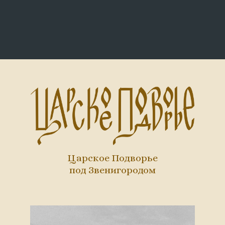
Царское Подворье
под Звенигородом