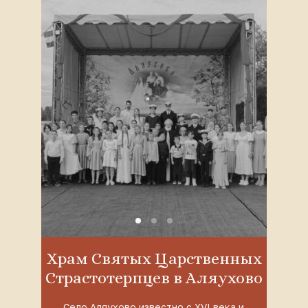
Храм Святых Царственных
Страстотерпцев в Аляухово
Село Аляухово известно с XVI века и