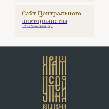
Сайт Центрального
викторианства
https://центрвик.рф/