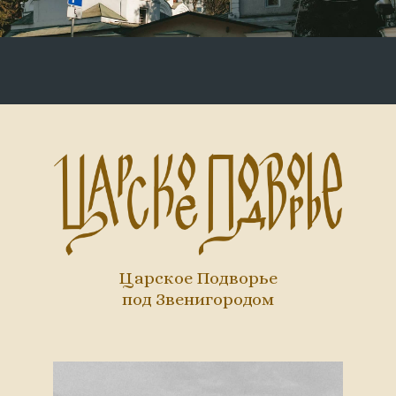
Царское Подворье
под Звенигородом