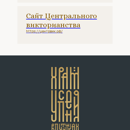
Сайт Центрального
викторианства
https://центрвик.рф/