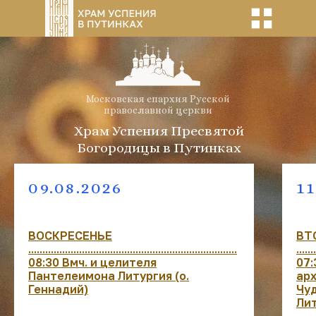
Московская епархия Русской
православной церкви
Храм Успения Пресвятой
Богородицы в Путинках
09.08.2026
11
ВОСКРЕСЕНЬЕ
ВТ
..........................................................................
.......
08:30 Вмч. и целителя
07:
Пантелеимона Литургия (о.
ар
Геннадий)
Чу
Лит