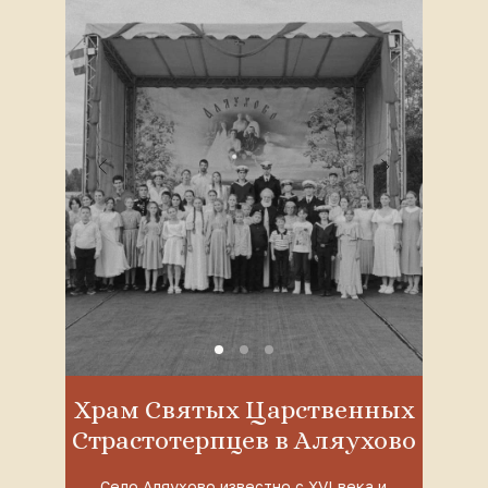
Храм Святых Царственных
Страстотерпцев в Аляухово
Село Аляухово известно с XVI века и