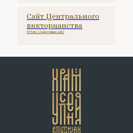
Сайт Центрального
викторианства
https://центрвик.рф/