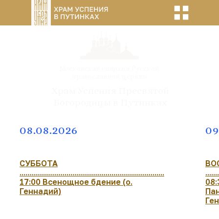
Московская епархия Русской
православной церкви
Храм Успения Пресвятой
Богородицы в Путинках
08.08.2026
09
СУББОТА
ВО
..........................................................................
.......
17:00 Всенощное бдение (о.
08:
Геннадий)
Пан
Ге