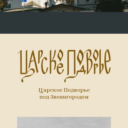
Царское Подворье
под Звенигородом