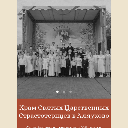
Храм Святых Царственных
Страстотерпцев в Аляухово
Село Аляухово известно с XVI века и