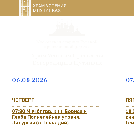
Московская епархия Русской
православной церкви
Храм Успения Пресвятой
Богородицы в Путинках
06.08.2026
07
ЧЕТВЕРГ
ПЯ
..........................................................................
......
07:30 Мчч.блгвв. кнн. Бориса и
18:
Глеба Полиелейная утреня.
кнн
Литургия (о. Геннадий)
Ге