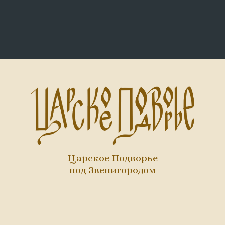
Царское Подворье
под Звенигородом