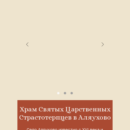
Храм Святых Царственных
Страстотерпцев в Аляухово
Село Аляухово известно с XVI века и