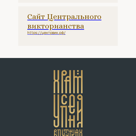
Сайт Центрального
викторианства
https://центрвик.рф/